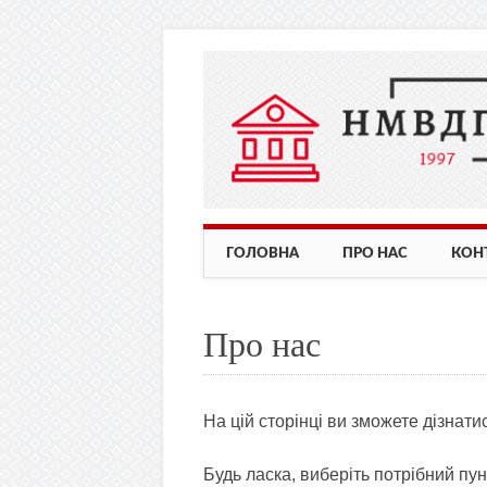
Main menu
Skip
ГОЛОВНА
ПРО НАС
КОН
to
content
Про нас
На цій сторінці ви зможете дізнати
Будь ласка, виберіть потрібний пу