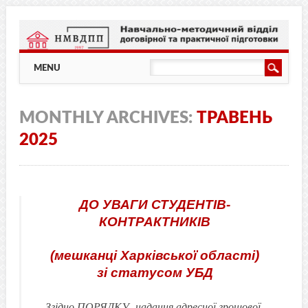
Main menu
Skip
MENU
to
content
MONTHLY ARCHIVES:
ТРАВЕНЬ
2025
ДО УВАГИ СТУДЕНТІВ-
КОНТРАКТНИКІВ
(мешканці Харківської області)
зі статусом УБД
Згідно ПОРЯДКУ надання адресної грошової