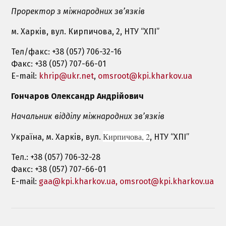
Проректор з мiжнародних зв’язків
м. Харкiв, вул. Кирпичова, 2, НТУ “ХПI”
Тел/факс: +38 (057) 706-32-16
Факс: +38 (057) 707-66-01
E-mail:
khrip@ukr.net
,
omsroot@kpi.kharkov.ua
Гончаров Олександр Андрiйович
Начальник вiддiлу мiжнародних зв’язкiв
Кирпичова, 2
Україна, м. Харкiв, вул.
, НТУ “ХПI”
Тел.: +38 (057) 706-32-28
Факс: +38 (057) 707-66-01
E-mail:
gaa@kpi.kharkov.ua,
omsroot@kpi.kharkov.ua