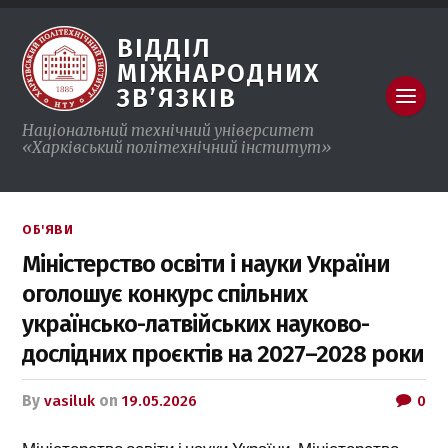
ВІДДІЛ
МІЖНАРОДНИХ
ЗВ’ЯЗКІВ
Національний технічний університет
«Харківський політехнічний iнститут»
ОБ'ЯВИ
Міністерство освіти і науки України
оголошує конкурс спільних
українсько-латвійських науково-
дослідних проєктів на 2027–2028 роки
by
vasiluk
on
19.05.2026
0