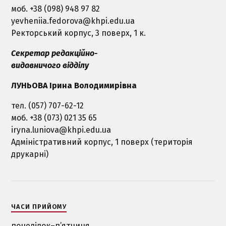
моб. +38 (098) 948 97 82
yevheniia.fedorova@khpi.edu.ua
Ректорський корпус, 3 поверх, 1 к.
Секретар редакційно-
видавничого відділу
ЛУНЬОВА Ірина Володимирівна
тел. (057) 707-62-12
моб. +38 (073) 021 35 65
iryna.luniova@khpi.edu.ua
Адміністративний корпус, 1 поверх (територія
друкарні)
ЧАСИ ПРИЙОМУ
понеділок–п’ятниця