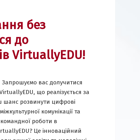
ння без
ся до
в VirtuallyEDU!
і! Запрошуємо вас долучитися
irtuallyEDU, що реалізується за
ш шанс розвинути цифрові
іжкультурної комунікації та
д командної роботи в
rtuallyEDU? Це інноваційний