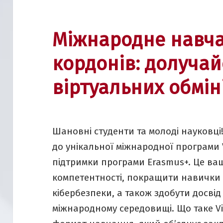
Міжнародне навча
кордонів: долучай
віртуальних обміні
Шановні студенти та молоді науковц
до унікальної міжнародної програми V
підтримки програми Erasmus+. Це ва
компетентності, покращити навички м
кібербезпеки, а також здобути досві
міжнародному середовищі. Що таке Vi