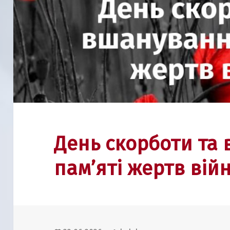
День скорботи та
пам’яті жертв вій