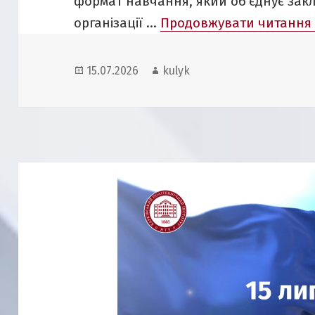
формат навчання, який об’єднує закл
організації …
Продовжувати читанн
Опубліковано
Автор
15.07.2026
kulyk