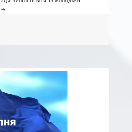
ади вищої освіти та молодіжні
Міжнародне навчання без кордонів: долучайся до 
я