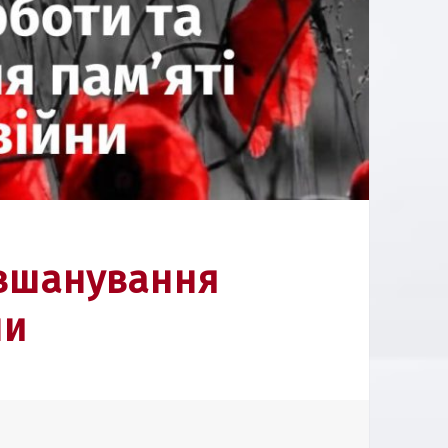
 вшанування
ни