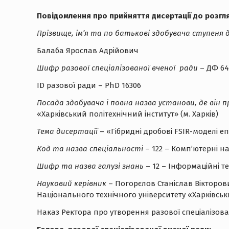
Повідомлення про прийняття дисертації до розгл
Прізвище, ім’я та по батькові здобувача ступеня 
Балаба Ярослав Адрійович
Шифр разової спеціалізованої вченої ради
– ДФ 64.
ID разової ради – PhD 16306
Посада здобувача і повна назва установи, де він 
«Харківський політехнічний інститут» (м. Харків)
Тема дисертації
– «Гібридні дробові FSIR-моделі
Код та назва спеціальності
– 122 – Комп’ютерні н
Шифр та назва галузі знань
– 12 – Інформаційні те
Науковий керівник
– Погорєлов Станіслав Вікторо
Національного технічного університету «Харківськ
Наказ Ректора про утворення разової спеціалізован