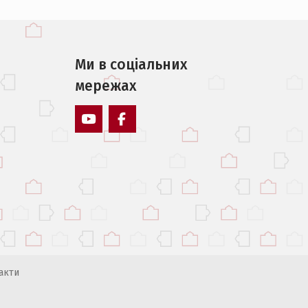
Ми в соцiальних
мережах
YouTube
Facebook
акти