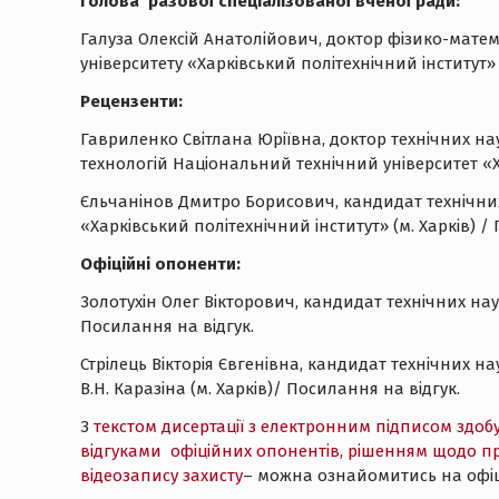
Голова разової спеціалізованої вченої ради:
Галуза Олексій Анатолійович, доктор фізико-мате
університету «Харківський політехнічний інститут» (
Рецензенти:
Гавриленко Світлана Юріївна, доктор технічних н
технологій Національний технічний університет «Х
Єльчанінов Дмитро Борисович, кандидат технічних
«Харківський політехнічний інститут» (м. Харків) 
Офіційні опоненти:
Золотухін Олег Вікторович, кандидат технічних нау
Посилання на відгук.
Стрілець Вікторія Євгенівна, кандидат технічних н
В.Н. Каразіна (м. Харків)/ Посилання на відгук.
З
текстом дисертації з електронним підписом здоб
відгуками офіційних опонентів, рішенням щодо пр
відеозапису захисту
– можна ознайомитись на офіцій