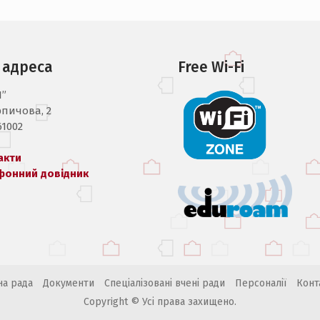
 адреса
Free Wi-Fi
І”
рпичова, 2
61002
акти
фонний довідник
на рада
Документи
Спеціалізовані вчені ради
Персоналії
Конт
Copyright © Усі права захищено.