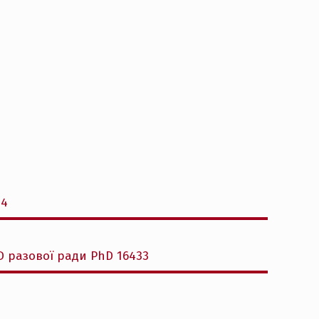
24
D разової ради PhD 16433