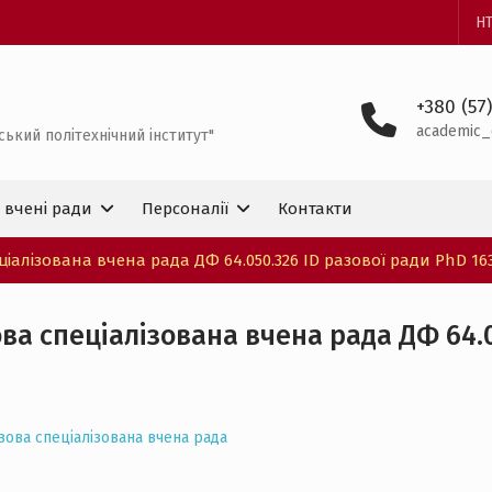
НТ
+380 (57
academic_
ський політехнічний інститут"
і вчені ради
Персоналії
Контакти
іалізована вчена рада ДФ 64.050.326 ID разової ради PhD 16
ва спеціалізована вчена рада ДФ 64.0
зова спеціалізована вчена рада