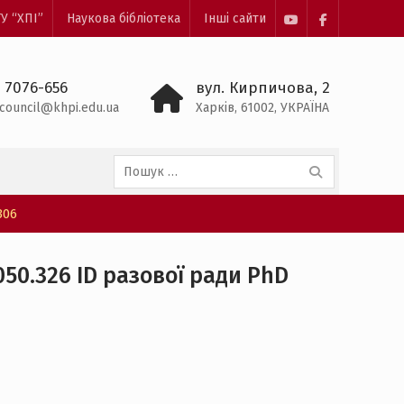
У “ХПІ”
Наукова бібліотека
Інші сайти
YouTube
Facebook
) 7076-656
вул. Кирпичова, 2
council@khpi.edu.ua
Харків, 61002, УКРАЇНА
Пошук:
306
50.326 ID разової ради PhD