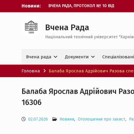
ВЧЕНА РАДА, ПРОТОКОЛ № 10 ВІД
Перейти
Новини:
29.07.2026
до
КОЦУР Михайло Ігорович.
вмісту
Спеціалізована вчена докторська рада
Вчена Рада
Д64.050.08
Горохівська Наталя Валентинівна
Національний технічний університет "Харків
Разова спеціалізована вчена рада ДФ
64.050.328 ID разової ради PhD 16844
Вчена рада
Документи
Спеціалізован
Головна
Балаба Ярослав Адрійович Разова спец
Балаба Ярослав Адрійович Разо
16306
02.07.2026
Новини
,
Оголошення про захист
,
Ра