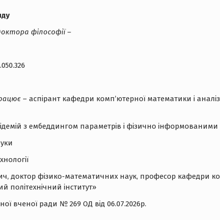
яду
доктора філософії –
050.326
працює
– аспірант кафедри комп’ютерної математики і аналіз
 епідемій з ембеддингом параметрів і фізично інформовани
ауки
хнології
вич, доктор фізико-математичних наук, професор кафедри ко
ий політехнічний інститут»
ої вченої ради № 269 ОД від 06.07.2026р.