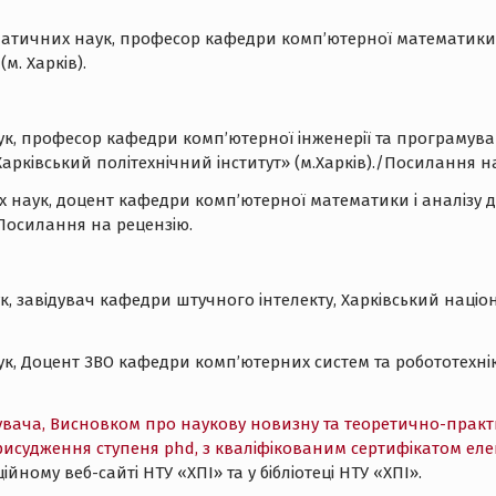
матичних наук, професор кафедри комп’ютерної математики 
м. Харків).
аук, професор кафедри комп’ютерної інженерії та програмув
арківський політехнічний інститут» (м.Харків)./Посилання н
 наук, доцент кафедри комп’ютерної математики і аналізу д
/ Посилання на рецензію.
к, завідувач кафедри штучного інтелекту, Харківський націон
аук, Доцент ЗВО кафедри комп’ютерних систем та робототехні
увача, Висновком про наукову новизну та теоретично-практич
исудження ступеня phd, з кваліфікованим сертифікатом еле
ному веб-сайті НТУ «ХПІ» та у бібліотеці НТУ «ХПІ».