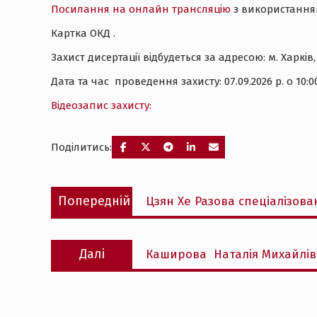
Посилання на онлайн трансляцію
з використанням 
Картка ОКД .
Захист дисертації відбудеться за адресою: м. Харків
Дата та час проведення захисту: 07.09.2026 р. о 10:0
Відеозапис захисту:
Поділитись:
Навігація
Попередній
Попередній
Цзян Хе Разова спеціалізова
записів
запис:
Наступний
Далі
Каширова Наталія Михайлівн
запис: