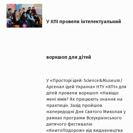
У ХПІ провели інтелектуальний
воркшоп для дітей
У «Просторі ідей: Science&Museum/
Арсенал ідей Україна» НТУ «ХПІ» для
дітей провели воркшоп «Навіщо
мені хімія? Як працюють знання на
практиці». Захід пройшов
напередодні Дня Святого Миколая у
рамках програми Всеукраїнського
дитячого фестивалю
«КнигоПодорож» від видавництва