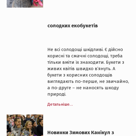
солодких екобукетів
Не всі солодощі шкідливі. Є дійсно
корисні та смачні солодощі, треба
тільки вміти їх знаходити. Букети з
живих квітів швидко в’януть. А
букети з корисних солодощів
виглядають по-перше, не звичайно,
а по-друге – не наносять шкоду
природі.
Детальніше…
Новинки Зимових Канікул з