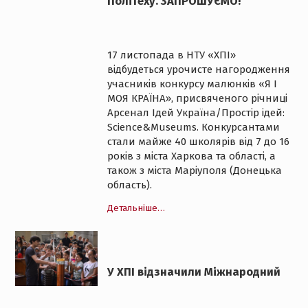
Політеху. ЗАПРОШУЄМО!
17 листопада в НТУ «ХПІ»
відбудеться урочисте нагородження
учасників конкурсу малюнків «Я І
МОЯ КРАЇНА», присвяченого річниці
Арсенал Ідей Україна/Простір ідей:
Science&Museums. Конкурсантами
стали майже 40 школярів від 7 до 16
років з міста Харкова та області, а
також з міста Маріуполя (Донецька
область).
Детальніше…
У ХПІ відзначили Міжнародний