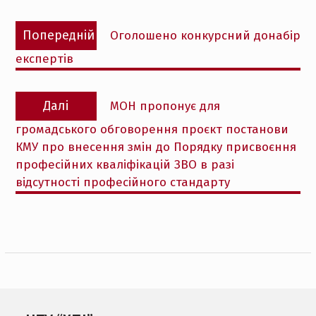
Навігація
Попередній
Попередній
Оголошено конкурсний донабір
записів
запис:
експертів
Наступний
Далі
МОН пропонує для
запис:
громадського обговорення проєкт постанови
КМУ про внесення змін до Порядку присвоєння
професійних кваліфікацій ЗВО в разі
відсутності професійного стандарту